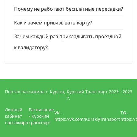
Почему не работают бесплатные пересадки?
Как и зачем привязывать карту?
Зачем каждый раз прикладывать проездной
к валидатору?
Портал пассажира г. Курска, Курский Транспорт 2023 - 2025
г.
Личный
Расписание
VK -
TG -
кабинет
- Курский
https://vk.com/KurskiyTransport
https:/
пассажира
транспорт