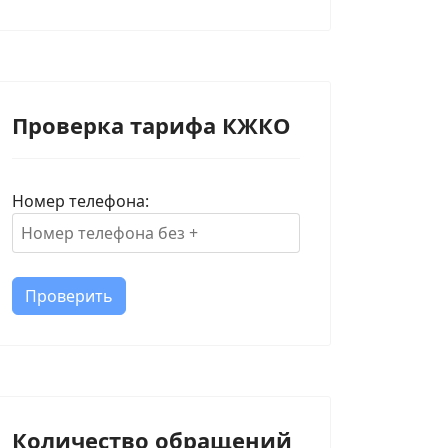
ске временно ограничат движение на некоторых участках доро
Проверка тарифа КЖКО
Номер телефона:
Проверить
Количество обращений