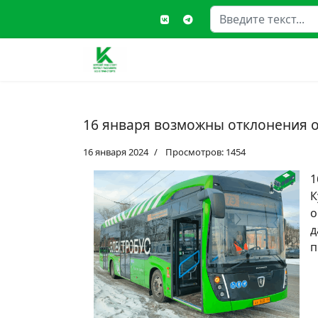
Поиск
Type
16 января возможны отклонения о
16 января 2024
Просмотров: 1454
1
К
о
д
п