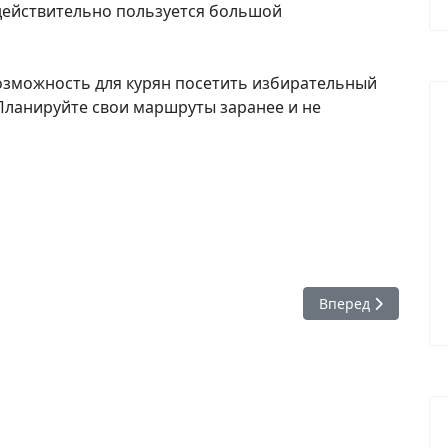
действительно пользуется большой
озможность для курян посетить избирательный
 Планируйте свои маршруты заранее и не
томобильных дорог Курской области напоминает жителям и гос
Следующий: Распи
Вперед