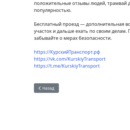
положительные отзывы людей, трамвай 
популярностью.
Бесплатный проезд — дополнительная в
участок и дальше ехать по своим делам.
забывайте о мерах безопасности.
https://КурскийТранспорт.рф
https://vk.com/KurskiyTransport
https://t.me/KurskiyTransport
Предыдущий: Министерство транспорта и ав
Назад