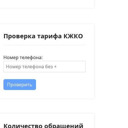
Проверка тарифа КЖКО
Номер телефона:
Проверить
тям города Курска
сание отправления транспортных средств из остановочных пу
Количество обращений